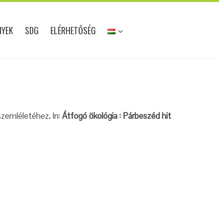
NYEK
SDG
ELÉRHETŐSÉG
 szemléletéhez
.
In:
Átfogó ökológia : Párbeszéd hit