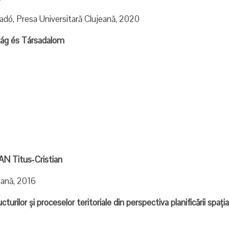
iadó, Presa Universitară Clujeană, 2020
ság és Társadalom
 Titus‐Cristian
eană, 2016
cturilor și proceselor teritoriale din perspectiva planificării spaț