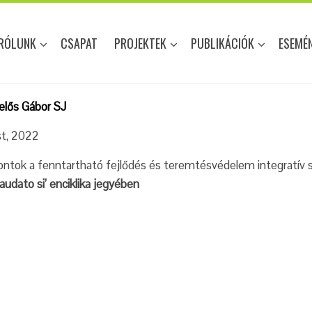
RÓLUNK
CSAPAT
PROJEKTEK
PUBLIKÁCIÓK
ESEMÉ
lős Gábor SJ
st, 2022
ontok a fenntartható fejlődés és teremtésvédelem integratív
udato si’ enciklika jegyében