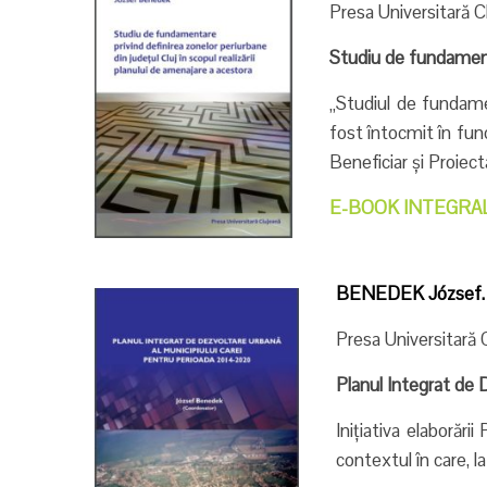
Presa Universitară C
Studiu de fundamenta
„Studiul de fundamen
fost întocmit în func
Beneficiar și Proiect
E-BOOK INTEGRA
BENEDEK József.
Presa Universitară 
Planul Integrat de 
Inițiativa elaborări
contextul în care, l