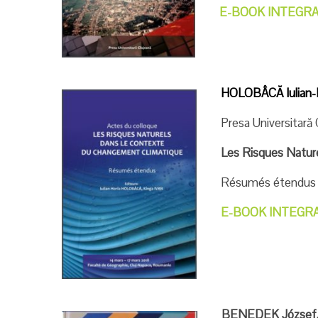
E-BOOK INTEGR
HOLOBÂCĂ Iulian-
Presa Universitară 
Les Risques Natur
Résumés étendus 1
E-BOOK INTEGR
BENEDEK József