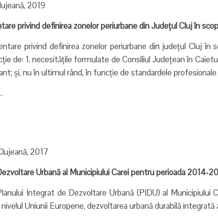
lujeană, 2019
re privind definirea zonelor periurbane din Județul Cluj în scopu
tare privind definirea zonelor periurbane din județul Cluj în s
ție de: 1. necesitățile formulate de Consiliul Județean în Caietul
ant; și, nu în ultimul rând, în funcție de standardele profesionale 
L
Clujeană, 2017
Dezvoltare Urbană al Municipiului Carei pentru perioada 2014‐2
i Planului Integrat de Dezvoltare Urbană (PIDU) al Municipiului Ca
a nivelul Uniunii Europene, dezvoltarea urbană durabilă integrată 