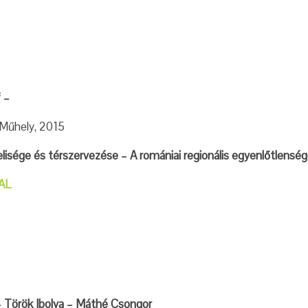
 –
 Műhely, 2015
lisége és térszervezése – A romániai regionális egyenlőtlenség
AL
 Török Ibolya – Máthé Csongor