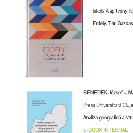
Iskola Alapítvány K
Erdély. Tér, Gazda
BENEDEK József – MAN
Presa Universitară Cluj
Analiza geografică a stru
E-BOOK INTEGRAL