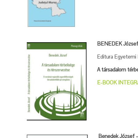
BENEDEK József
Editura Egyetemi
A társadalom térbe
E-BOOK INTEGR
Benedek József –