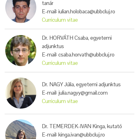
tanár
E-mail: iulian.holobaca@ubbcluj.ro
Curriculum vitae
Dr. HORVÁTH Csaba, egyetemi
adjunktus
E-mail: csaba.horvath@ubbcluj.ro
Curriculum vitae
Dr. NAGY Júlia, egyetemi adjunktus
E-mail: julia.nagyy@gmail.com
Curriculum vitae
Dr. TEMERDEK-IVAN Kinga, kutató
E-mail: kinga.ivan@ubbcluj.ro