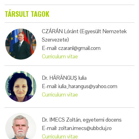
TÁRSULT TAGOK
CZÁRÁN Lóránt (Egyesült Nemzetek
Szervezete)
E-mail: czaranl@gmail.com
Curriculum vitae
Dr. HĂRĂNGUŞ Iulia
E-mail: iulia_harangus@yahoo.com
Curriculum vitae
Dr. IMECS Zoltán, egyetemi docens
E-mail: zoltan.imecs@ubbcluj.ro
Curriculum vitae