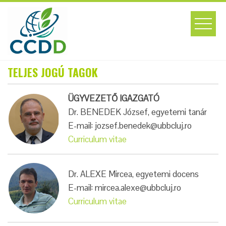
Skip
to
content
TELJES JOGÚ TAGOK
ÜGYVEZETŐ IGAZGATÓ
Dr. BENEDEK József, egyetemi tanár
E-mail: jozsef.benedek@ubbcluj.ro
Curriculum vitae
Dr. ALEXE Mircea, egyetemi docens
E-mail: mircea.alexe@ubbcluj.ro
Curriculum vitae