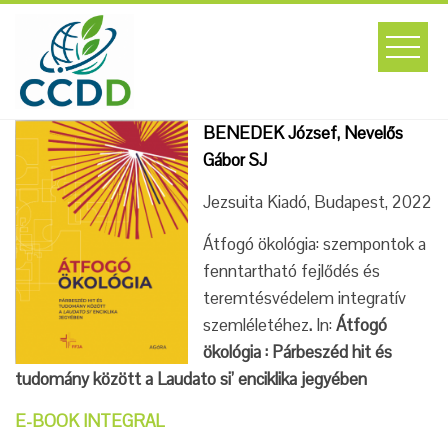
Skip
to
content
BENEDEK József, Nevelős
Gábor SJ
Jezsuita Kiadó, Budapest, 2022
Átfogó ökológia: szempontok a
fenntartható fejlődés és
teremtésvédelem integratív
szemléletéhez
.
In:
Átfogó
ökológia : Párbeszéd hit és
tudomány között a Laudato si’ enciklika jegyében
E-BOOK INTEGRAL