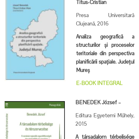
Titus‐Cristian
Presa Universitară
Clujeană, 2016
Analiza geografică a
structurilor și proceselor
teritoriale din perspectiva
planificării spațiale. Județul
Mureș
E-BOOK INTEGRAL
BENEDEK József –
Editura Egyetemi Műhely,
2015
A társadalom térbelisége