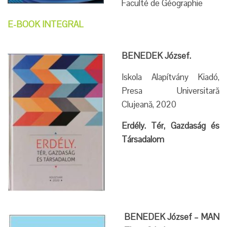
Faculté de Géographie
E-BOOK INTEGRAL
BENEDEK József.
Iskola Alapítvány Kiadó,
Presa Universitară
Clujeană, 2020
Erdély. Tér, Gazdaság és
Társadalom
BENEDEK József – MAN