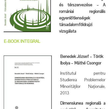
és térszervezése – A
romániai regionális
egyenlőtlenségek
társadalomföldrajzi
vizsgálata
E-BOOK INTEGRAL
Benedek József – Török
Ibolya – Máthé Csongor
Institutul pentru
Studierea Problemelor
Minorităţilor Naţionale,
2013
Dimensiunea regională a